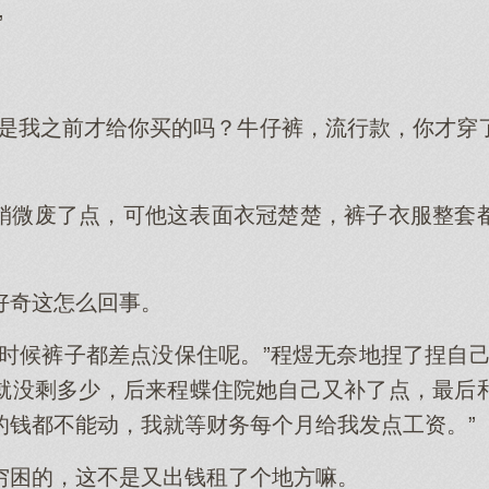
”
不是我之前才给你买的吗？牛仔裤，流行款，你才穿
稍微废了点，可他这表面衣冠楚楚，裤子衣服整套
好奇这怎么回事。
的时候裤子都差点没保住呢。”程煜无奈地捏了捏自己
就没剩多少，后来程蝶住院她自己又补了点，最后
的钱都不能动，我就等财务每个月给我发点工资。”
穷困的，这不是又出钱租了个地方嘛。