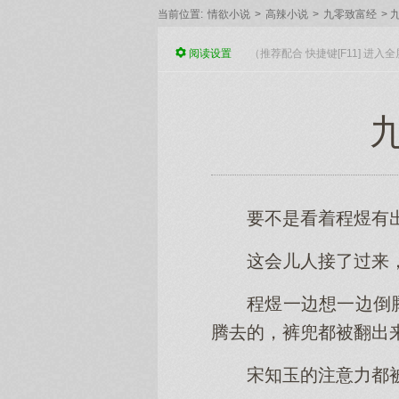
当前位置:
情欲小说
>
高辣小说
>
九零致富经
>
九
阅读
设置
（推荐配合 快捷键[F11] 进
九
要不是看着程煜有
这会儿人接了过来
程煜一边想一边倒
腾去的，裤兜都被翻出
宋知玉的注意力都