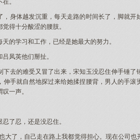
不在。
了，身体越发沉重，每天走路的时间长了，脚就开
都觉得十分酸涩的腰肢。
每天的学习和工作，已经是她最大的努力。
和吕凤英他们掰扯。
制下去的难受又冒了出来，宋知玉没忍住伸手锤了
，伸手就自然地探过来给她揉捏腰背，男人的手滚
喟叹一声。
煜忍了忍，还是没忍住。
份也大了，自己走在路上我都觉得担心。现在公司也