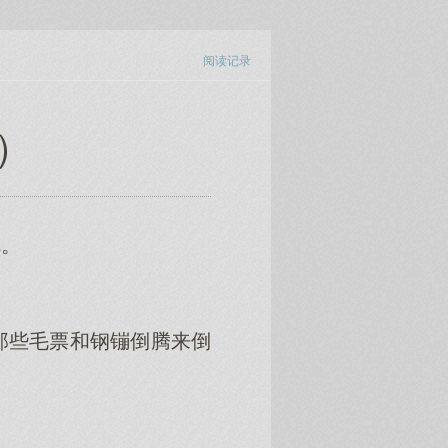
阅读记录
3）
呢。
那些毛票和钢镚倒腾来倒