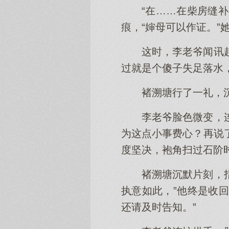
“在……在柴房缝
痕，“婶母可以作证。
这时，李老爷闻讯
过就是个傻子失足落水
褚溯塘行了一礼，
李老爷脸色微变，
为这点小事费心？再说
度坚决，袍角扫过石阶
褚溯塘沉默片刻，
执意如此，”他终是收
还请及时告知。”