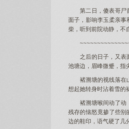
第二日，傻表哥尸
面子，影响李玉柔亲事
柴，听到前院动静，不
~~~~~~~~~~~~~~
之后的日子，又表
池塘边，眉峰微蹙，指
褚溯塘的视线落在
想起她转身时沾着雪的
褚溯塘喉间动了动
残存的恼怒竟掺了些别
边的鞋印，语气硬了几分