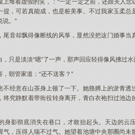
脸上堆着虚假的笑，：“一定一定之前，还跟夫人念
一提，可若真能成，也是桩美事。不过我家玉柔总
说。”
，尾音却飘得像断线的风筝，显然没把这门婚事当
白，只是淡淡“嗯”了一声，那声回应轻得像风拂过
，朝管家道：“还不送客？”
光不经意在山茶身上顿了一下。她胳膊上的淤青透
，终究静默着带衙役转身离开，青白衣袍扫过池边
。
的身影彻底消失在巷口，才敢抬起头。天边的云
腥气，压得人喘不过气。她望着池塘中央那圈尚未