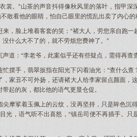
补衣裳。”山茶的声音抖得像秋风里的落叶，指甲深
”她不敢看他的眼睛，怕自己眼里的慌乱出卖了内心的
赶来，脸上堆着客套的笑：“褚大人，劳您亲自跑一
，没什么大不了的，就不劳烦您费神了。”
沉声道：“李老爷，此案似乎还有些疑点，需得再查查
连忙摆手，翡翠扳指在阳光下闪着油光：“查什么查
了，家丑不可外扬，还请褚大人给李家留点颜面，这
时带起的灰，都比他的语气更显仓促。
指尖摩挲着玉佩上的云纹，没再坚持，只是眸色沉得
回目光，语气听不出喜怒，“镇岳司便不再插手。只