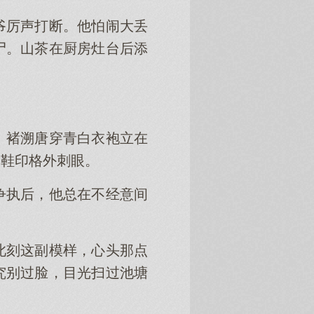
爷厉声打断。他怕闹大丢
尸。山茶在厨房灶台后添
。褚溯唐穿青白衣袍立在
的鞋印格外刺眼。
争执后，他总在不经意间
此刻这副模样，心头那点
究别过脸，目光扫过池塘