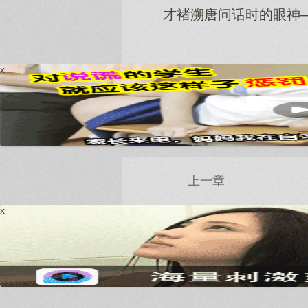
才褚溯唐问话时的眼神
x
上一章
x