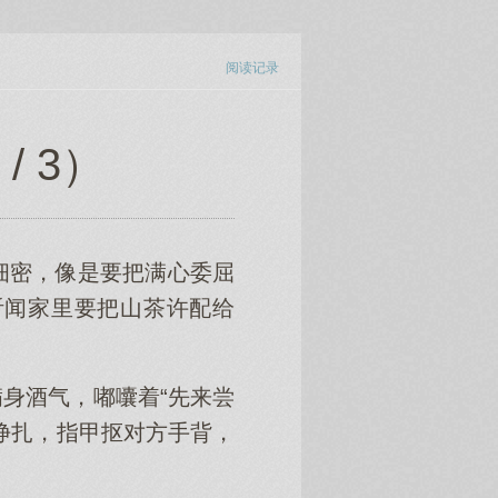
阅读记录
 3）
细密，像是要把满心委屈
听闻家里要把山茶许配给
身酒气，嘟囔着“先来尝
挣扎，指甲抠对方手背，