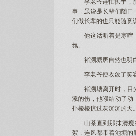
李老爷连忙拱手，
事，虽说是长辈们随口
们做长辈的也只能随意说
他这话听着是寒暄
氛。
褚溯塘唐自然也明
李老爷便收敛了笑容
褚溯塘离开时，目
添的伤，他喉结动了动
扑棱棱掠过灰沉沉的天
山茶直到那抹清瘦
絮，连风都带着池塘的