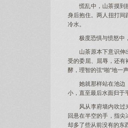
慌乱中，山茶摸到
身后抱住。两人扭打间
冷水。
极度恐惧与愤怒中
山茶原本下意识伸
受的委屈、屈辱，还有
酵，理智的弦“啪”地一
她就那样站在池边
小，直至最后水面归于
风从李府墙内吹过
回悬在半空的手，指尖
却多了些从前没有的东