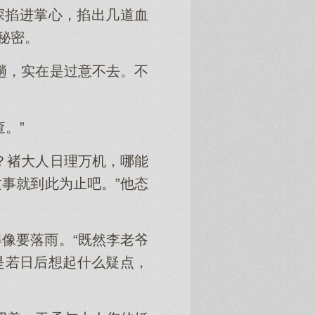
深掐进掌心，掐出几道血
秘密。
趟，实在是过意不去。不
。”
？褚大人日理万机，哪能
事就到此为止吧。”他态
像要落雨。“既然李老爷
是若日后想起什么疑点，