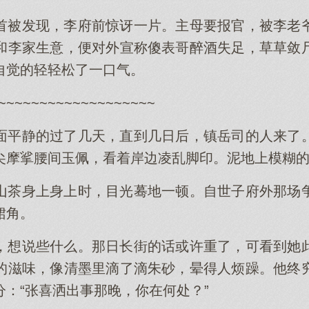
首被发现，李府前惊讶一片。主母要报官，被李老
和李家生意，便对外宣称傻表哥醉酒失足，草草敛
自觉的轻轻松了一口气。
~~~~~~~~~~~~~~~~~~~
面平静的过了几天，直到几日后，镇岳司的人来了
尖摩挲腰间玉佩，看着岸边凌乱脚印。泥地上模糊
山茶身上身上时，目光蓦地一顿。自世子府外那场
裙角。
，想说些什么。那日长街的话或许重了，可看到她
的滋味，像清墨里滴了滴朱砂，晕得人烦躁。他终
：“张喜洒出事那晚，你在何处？”