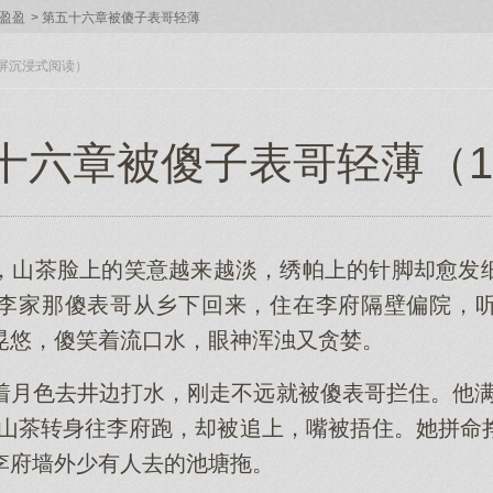
盈盈
>
第五十六章被傻子表哥轻薄
入全屏沉浸式阅读）
十六章被傻子表哥轻薄（1 /
，山茶脸上的笑意越来越淡，绣帕上的针脚却愈发
李家那傻表哥从乡下回来，住在李府隔壁偏院，
晃悠，傻笑着流口水，眼神浑浊又贪婪。
着月色去井边打水，刚走不远就被傻表哥拦住。他满
。山茶转身往李府跑，却被追上，嘴被捂住。她拼命
李府墙外少有人去的池塘拖。