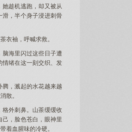
，她趁机逃跑，却又被从
一滑，半个身子浸进刺骨
山茶衣袖，呼喊求救。
，脑海里闪过这些日子遭
的情绪在这一刻交织、发
扑腾，溅起的水花越来越
慢消散。
，格外刺鼻。山茶缓缓收
自己，脸色苍白，眼神里
、带着血腥味的冷硬。