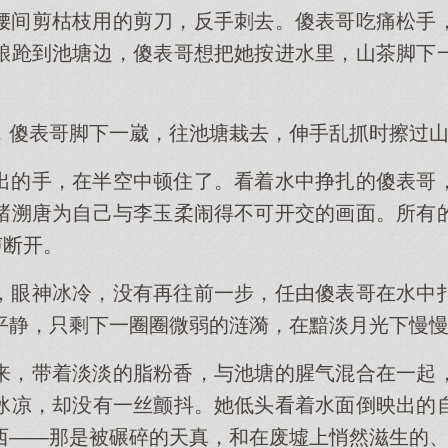
腰间剪枯枝用的剪刀，反手刺去。傻表哥吃痛松手
踉跄到池塘边，傻表哥想把她按进水里，山茶脚下
，傻表哥脚下一崴，往池塘栽去，伸手乱抓时擦过
出的手，在半空中顿住了。看着水中挣扎的傻表哥
褚溯唐为自己与李玉柔闹得不可开交的画面。所有
声断开。
，眼神冰冷，没有再往前一步，任由傻表哥在水中
平静，只剩下一圈圈微弱的涟漪，在黯淡月光下慢
来，带着淡淡的脂粉香，与池塘的腥气混合在一起
冰凉，却没有一丝颤抖。她低头看着水面倒映出的
西——那是被碾碎的天真，和在废墟上悄然滋生的