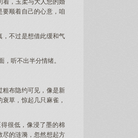
叨着，玉柔与大人您的婚
是要顺着自己的心意，咱
真，不过是想借此缓和气
水面，听不出半分情绪。
过粗布隐约可见，像是新
的衰草，惊起几只麻雀，
压得很低，像浸了墨的棉
散尽的涟漪，忽然想起方