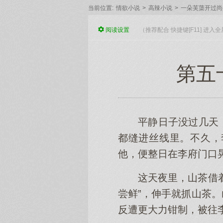
当前位置:
情欲小说
>
高辣小说
>
一朵芙蕖开过尚
阅读
设置
（推荐配合 快捷键[F11] 进
第五
平静日子没过几天
都缝进丝线里。不久，
他，便整日在李府门口
这天夜里，山茶借
尝鲜”，伸手就抓山茶
反遭更大力钳制，被往