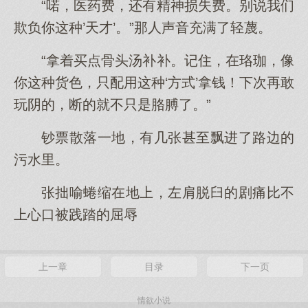
“喏，医药费，还有精神损失费。别说我们
欺负你这种’天才’。”那人声音充满了轻蔑。
“拿着买点骨头汤补补。记住，在珞珈，像
你这种货色，只配用这种‘方式’拿钱！下次再敢
玩阴的，断的就不只是胳膊了。”
钞票散落一地，有几张甚至飘进了路边的
污水里。
张拙喻蜷缩在地上，左肩脱臼的剧痛比不
上心口被践踏的屈辱
上一章
目录
下一页
情欲小说