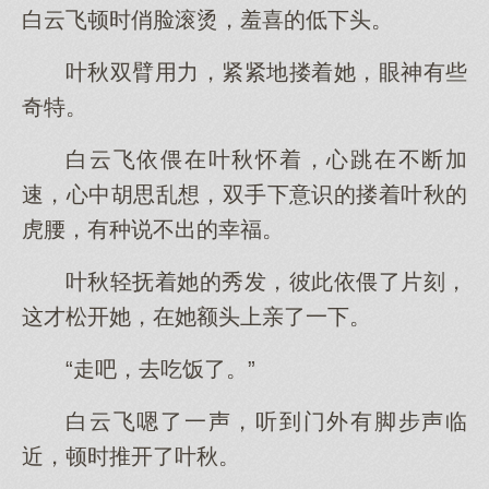
白云飞顿时俏脸滚烫，羞喜的低下头。
叶秋双臂用力，紧紧地搂着她，眼神有些
奇特。
白云飞依偎在叶秋怀着，心跳在不断加
速，心中胡思乱想，双手下意识的搂着叶秋的
虎腰，有种说不出的幸福。
叶秋轻抚着她的秀发，彼此依偎了片刻，
这才松开她，在她额头上亲了一下。
“走吧，去吃饭了。”
白云飞嗯了一声，听到门外有脚步声临
近，顿时推开了叶秋。