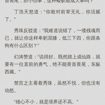
首畏尾，胆小怕事，这种蝼蚁能成大事吗？”
丁浩天怒道：“你敢对前辈无礼，你活腻
了。”
秀珠反驳道：“我难道说错了，一缕残魂而
已，就让你这样卑躬屈膝，低三下四，你跟条
狗有什么区别？”
幻涛赞道：“说得好。既然踏上成仙路，就
要有一往直前的勇气，绝不能畏首畏尾，东躲
西藏。”
禁宫之主看着秀珠，虽然不悦，但也没有
动怒。
“雄心不小，就是境界还不高。”