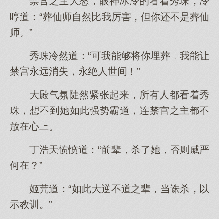
禁宫之主大怒，眼神冰冷的看着秀珠，冷
哼道：“葬仙师自然比我厉害，但你还不是葬仙
师。”
秀珠冷然道：“可我能够将你埋葬，我能让
禁宫永远消失，永绝人世间！”
大殿气氛陡然紧张起来，所有人都看着秀
珠，想不到她如此强势霸道，连禁宫之主都不
放在心上。
丁浩天愤愤道：“前辈，杀了她，否则威严
何在？”
姬荒道：“如此大逆不道之辈，当诛杀，以
示教训。”