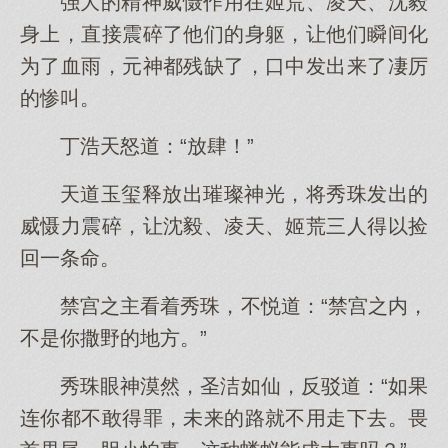
强大的精神威慑作用在姬荒、凌天、沈毅
身上，直接震碎了他们的身躯，让他们瞬间化
为了血雨，元神都残缺了，口中发出来了凄厉
的惨叫。
丁浩天怒道：“放肆！”
天道玉玺释放出璀璨神光，将秀珠发出的
威慑力震碎，让沈毅、凌天、姬荒三人得以捡
回一条命。
禁宫之主看着秀珠，不悦道：“禁宫之内，
不是你撒野的地方。”
秀珠眼神漠然，圣洁如仙，反驳道：“如果
连你都不敢得罪，未来的路就不用走下去。畏