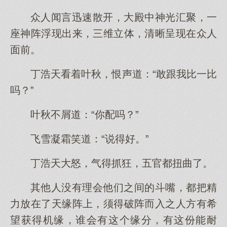
众人闻言迅速散开，大殿中神光汇聚，一
座神阵浮现出来，三维立体，清晰呈现在众人
面前。
丁浩天看着叶秋，恨声道：“敢跟我比一比
吗？”
叶秋不屑道：“你配吗？”
飞雪凝霜笑道：“说得好。”
丁浩天大怒，气得抓狂，五官都扭曲了。
其他人没有理会他们之间的斗嘴，都把精
力放在了天缘阵上，须得破阵而入之人方有希
望获得机缘，谁会有这个缘分，有这份能耐