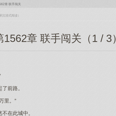
562章 联手闯关
入全屏沉浸式阅读）
第1562章 联手闯关（1 / 3
”
起了前路。
万里。”
然不在此城中。