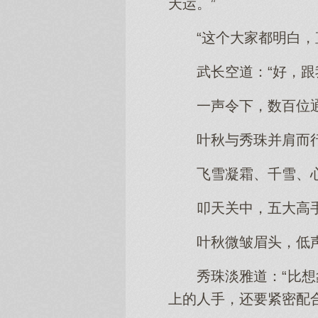
天运。”
“这个大家都明白，
武长空道：“好，跟
一声令下，数百位
叶秋与秀珠并肩而
飞雪凝霜、千雪、
叩天关中，五大高
叶秋微皱眉头，低声
秀珠淡雅道：“比
上的人手，还要紧密配