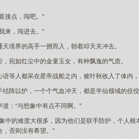
直接点，闯吧。”
我来，闯进去。”
通天境界的高手一拥而入，朝着叩天关冲去。
行，宛如红尘中的金童玉女，有种飘逸的气质。
心语等人都呆在星帝战船之内，被叶秋收入了体内
手结阵以护，一个个气血冲天，都是半仙领域的佼
道：“与想象中有点不同啊。”
想象中的难度大很多，因为他们是联手防护，个人根
合，否则没有希望。”