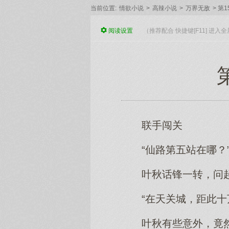
当前位置:
情欲小说
>
高辣小说
>
万界无敌
>
第1
阅读
设置
（推荐配合 快捷键[F11] 进
联手闯关
“仙路第五站在哪？
叶秋话锋一转，问
“在天关城，距此十
叶秋有些意外，竟