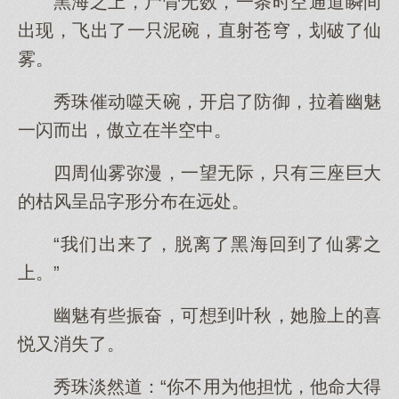
黑海之上，尸骨无数，一条时空通道瞬间
出现，飞出了一只泥碗，直射苍穹，划破了仙
雾。
秀珠催动噬天碗，开启了防御，拉着幽魅
一闪而出，傲立在半空中。
四周仙雾弥漫，一望无际，只有三座巨大
的枯风呈品字形分布在远处。
“我们出来了，脱离了黑海回到了仙雾之
上。”
幽魅有些振奋，可想到叶秋，她脸上的喜
悦又消失了。
秀珠淡然道：“你不用为他担忧，他命大得