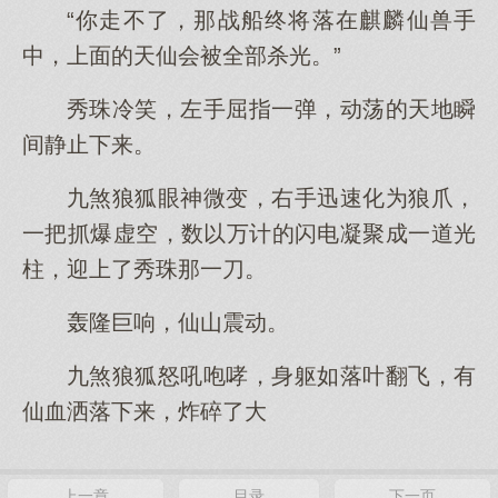
“你走不了，那战船终将落在麒麟仙兽手
中，上面的天仙会被全部杀光。”
秀珠冷笑，左手屈指一弹，动荡的天地瞬
间静止下来。
九煞狼狐眼神微变，右手迅速化为狼爪，
一把抓爆虚空，数以万计的闪电凝聚成一道光
柱，迎上了秀珠那一刀。
轰隆巨响，仙山震动。
九煞狼狐怒吼咆哮，身躯如落叶翻飞，有
仙血洒落下来，炸碎了大
上一章
目录
下一页