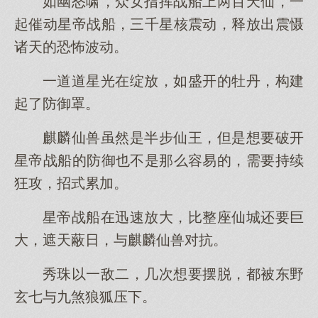
如幽怒啸，众女指挥战船上两百天仙，一
起催动星帝战船，三千星核震动，释放出震慑
诸天的恐怖波动。
一道道星光在绽放，如盛开的牡丹，构建
起了防御罩。
麒麟仙兽虽然是半步仙王，但是想要破开
星帝战船的防御也不是那么容易的，需要持续
狂攻，招式累加。
星帝战船在迅速放大，比整座仙城还要巨
大，遮天蔽日，与麒麟仙兽对抗。
秀珠以一敌二，几次想要摆脱，都被东野
玄七与九煞狼狐压下。