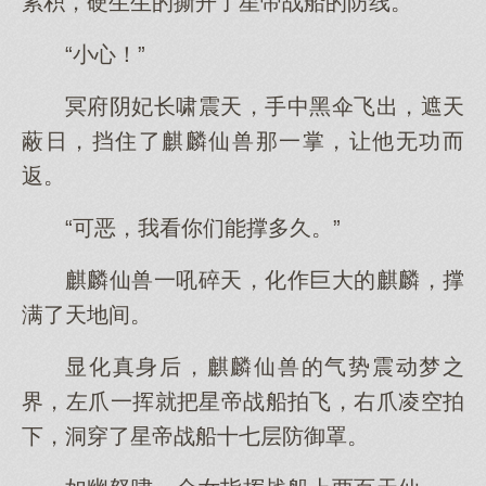
累积，硬生生的撕开了星帝战船的防线。
“小心！”
冥府阴妃长啸震天，手中黑伞飞出，遮天
蔽日，挡住了麒麟仙兽那一掌，让他无功而
返。
“可恶，我看你们能撑多久。”
麒麟仙兽一吼碎天，化作巨大的麒麟，撑
满了天地间。
显化真身后，麒麟仙兽的气势震动梦之
界，左爪一挥就把星帝战船拍飞，右爪凌空拍
下，洞穿了星帝战船十七层防御罩。