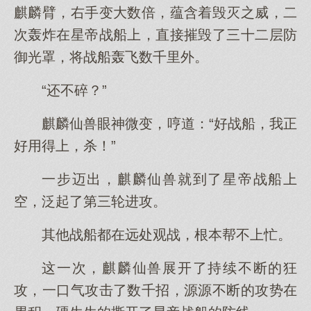
麒麟臂，右手变大数倍，蕴含着毁灭之威，二
次轰炸在星帝战船上，直接摧毁了三十二层防
御光罩，将战船轰飞数千里外。
“还不碎？”
麒麟仙兽眼神微变，哼道：“好战船，我正
好用得上，杀！”
一步迈出，麒麟仙兽就到了星帝战船上
空，泛起了第三轮进攻。
其他战船都在远处观战，根本帮不上忙。
这一次，麒麟仙兽展开了持续不断的狂
攻，一口气攻击了数千招，源源不断的攻势在