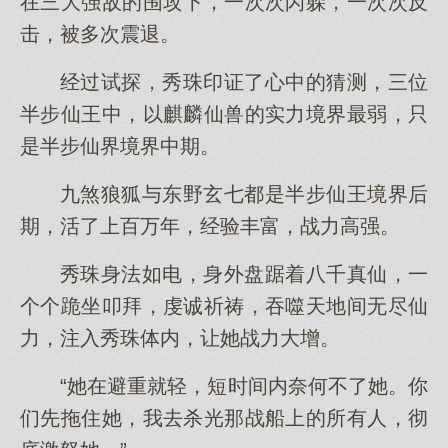
在三大强敌的围攻下，一次次闪躲，一次次反
击，被多次震退。
经过试探，秀珠印证了心中的猜测，三位
半步仙王中，以麒麟仙兽的实力境界最弱，只
是半步仙界境界中期。
九煞狼狐与东野玄七都是半步仙王境界后
期，活了上百万年，经验丰富，战力高强。
秀珠身法如电，身外盘踞着八千真仙，一
个个跪坐叩拜，虔诚祈祷，吞噬天地间无尽仙
力，注入秀珠体内，让她战力大增。
“她在避重就轻，短时间内奈何不了她。你
们先拖住她，我去杀光那战船上的所有人，彻