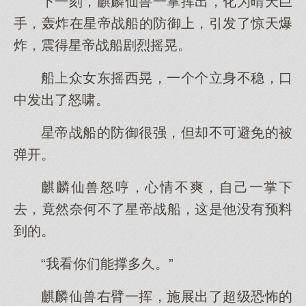
下一刻，麒麟仙兽一掌挥出，化为晴天巨
手，轰炸在星帝战船的防御上，引发了惊天爆
炸，震得星帝战船剧烈摇晃。
船上众女东摇西晃，一个个立身不稳，口
中发出了怒啸。
星帝战船的防御很强，但却不可避免的被
弹开。
麒麟仙兽怒哼，心情不爽，自己一掌下
去，竟然奈何不了星帝战船，这是他没有预料
到的。
“我看你们能撑多久。”
麒麟仙兽右臂一挥，施展出了超级恐怖的