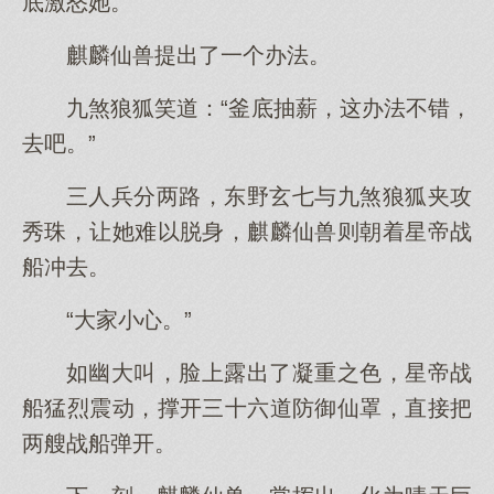
底激怒她。”
麒麟仙兽提出了一个办法。
九煞狼狐笑道：“釜底抽薪，这办法不错，
去吧。”
三人兵分两路，东野玄七与九煞狼狐夹攻
秀珠，让她难以脱身，麒麟仙兽则朝着星帝战
船冲去。
“大家小心。”
如幽大叫，脸上露出了凝重之色，星帝战
船猛烈震动，撑开三十六道防御仙罩，直接把
两艘战船弹开。