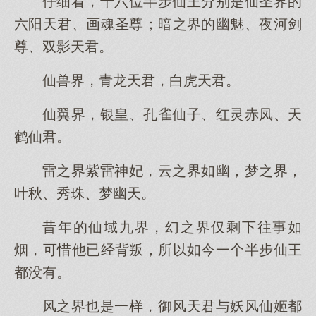
仔细看，十六位半步仙王分别是仙圣界的
六阳天君、画魂圣尊；暗之界的幽魅、夜河剑
尊、双影天君。
仙兽界，青龙天君，白虎天君。
仙翼界，银皇、孔雀仙子、红灵赤凤、天
鹤仙君。
雷之界紫雷神妃，云之界如幽，梦之界，
叶秋、秀珠、梦幽天。
昔年的仙域九界，幻之界仅剩下往事如
烟，可惜他已经背叛，所以如今一个半步仙王
都没有。
风之界也是一样，御风天君与妖风仙姬都